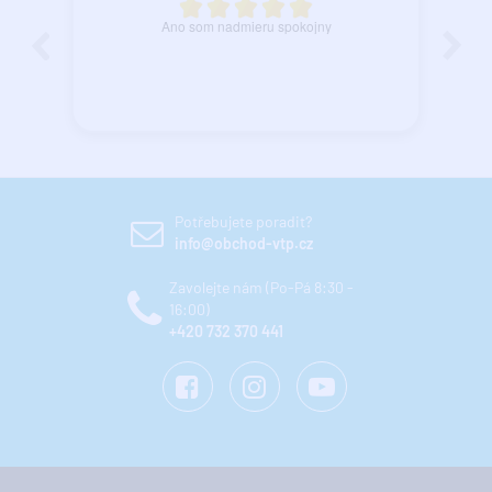
Ano som nadmieru spokojny
Potřebujete poradit?
info@obchod-vtp.cz
Zavolejte nám (Po-Pá 8:30 -
16:00)
+420 732 370 441