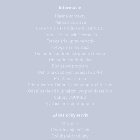
Informácie
Hlavné kontakty
Platba a doprava
INFORMÁCIE O NAŠEJ SPOLOČNOSTI
Fotogaléria tepelné čerpadlá
Fotogaléria úpravne vody
Fotogalerie montáží
Obchodné podmienky predaja tovaru
Obchodné podmienky
Bonusový program
Ochrana osobných údajov (GDPR)
Predĺžená záruka
Odstúpenie od kúpnej zmluvy spotrebiteľom
Odstúpenie od kúpnej zmluvy podnikateľom
Súbory COOKIES
Vyhlásenie o prístupnosti
Zákaznícky servis
Môj účet
História objednávok
Obľúbené produkty