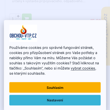
určený k výstavbe pripojovacieho, odpadového,..
ZOBRAZIŤ RECENZIE
15,09€
Používáme cookies pro správné fungování stránek,
cookies pro přizpůsobení stránek pro Vaše potřeby a
nabídky přímo Vám na míru. Můžeme Vás požádat o
souhlas s takovým využitím cookies? Stačí kliknout na
tlačítko: „Souhlasím“, nebo si můžete
vybrat cookies
,
se kterými souhlasíte.
Souhlasím
Skladom - expedujeme do 11.8.
Nastavení
HT FLEXI HADICE HRDLO/HRDLO DN50 x 250 mm