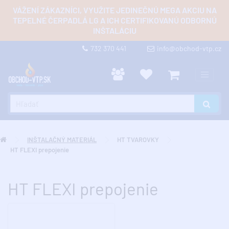
VÁŽENÍ ZÁKAZNÍCI, VYUŽITE JEDINEČNÚ MEGA AKCIU NA
TEPELNÉ ČERPADLÁ LG A ICH CERTIFIKOVANÚ ODBORNÚ
INŠTALÁCIU
732 370 441
info@obchod-vtp.cz
INŠTALAČNÝ MATERIÁL
HT TVAROVKY
HT FLEXI prepojenie
HT FLEXI prepojenie